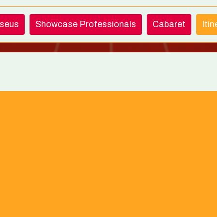
useus
Showcase Professionals
Cabaret
Iti