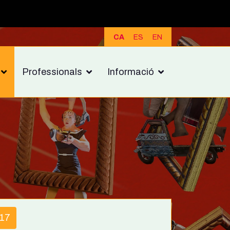
CA
ES
EN
Professionals
Informació
17