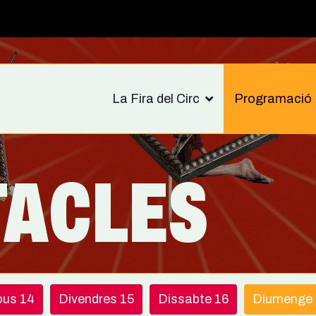
La Fira del Circ
Programació
TACLES
ous 14
Divendres 15
Dissabte 16
Diumenge 