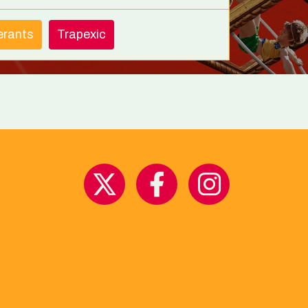
nerants
Trapexic