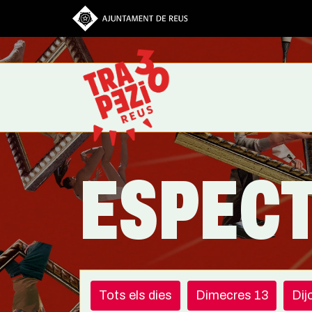
Vés al contingut
ESPEC
Tots els dies
Dimecres 13
Dij