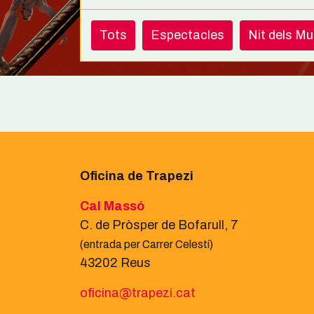
Tots
Espectacles
Nit dels M
Oficina de Trapezi
Cal Massó
C. de Pròsper de Bofarull, 7
(entrada per Carrer Celestí)
43202 Reus
oficina@trapezi.cat