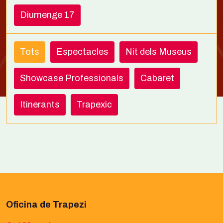
Diumenge 17
Tots
Espectacles
Nit dels Museus
Showcase Professionals
Cabaret
Itinerants
Trapexic
Oficina de Trapezi