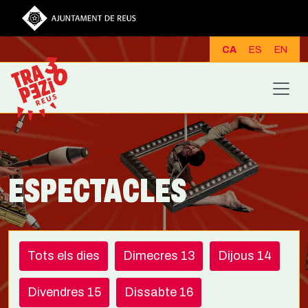
Vés al contingut
CA
ES
EN
ESPECTACLES
Tots els dies
Dimecres 13
Dijous 14
Divendres 15
Dissabte 16