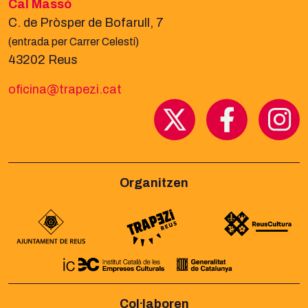
Cal Massó
C. de Pròsper de Bofarull, 7
(entrada per Carrer Celestí)
43202 Reus
oficina@trapezi.cat
Organitzen
Col·laboren