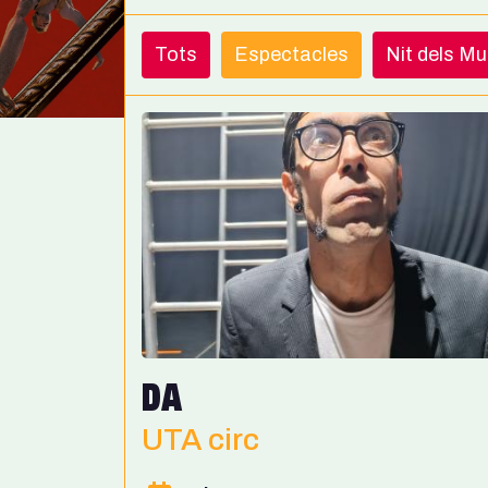
Tots
Espectacles
Nit dels M
DA
UTA circ