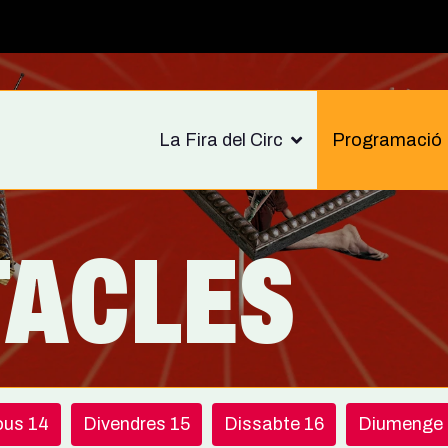
La Fira del Circ
Programació
TACLES
ous 14
Divendres 15
Dissabte 16
Diumenge 