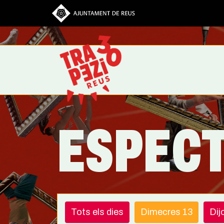
Vés al contingut
ESPEC
Tots els dies
Dimecres 13
Dij