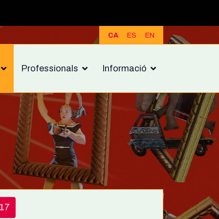
CA
ES
EN
Professionals
Informació
17