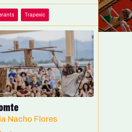
nerants
Trapexic
omte
ia Nacho Flores