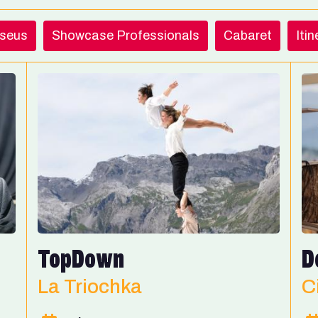
useus
Showcase Professionals
Cabaret
Iti
TopDown
D
La Triochka
C