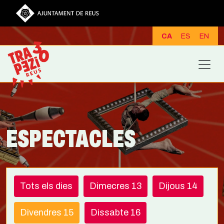
Vés al contingut
CA
ES
EN
ESPECTACLES
Tots els dies
Dimecres 13
Dijous 14
Divendres 15
Dissabte 16