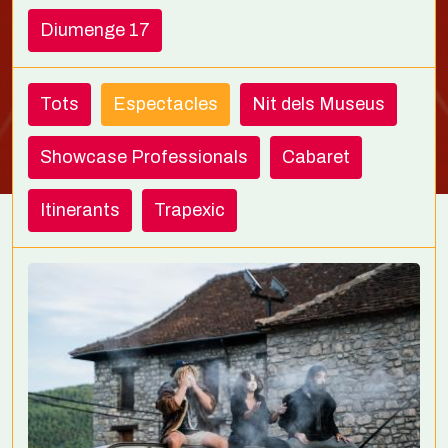
Diumenge 17
Tots
Espectacles
Nit dels Museus
Showcase Professionals
Cabaret
Itinerants
Trapexic