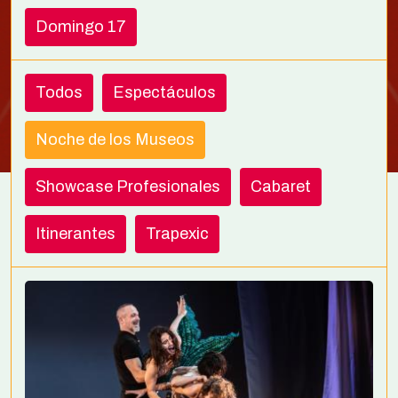
Domingo 17
Todos
Espectáculos
Noche de los Museos
Showcase Profesionales
Cabaret
Itinerantes
Trapexic