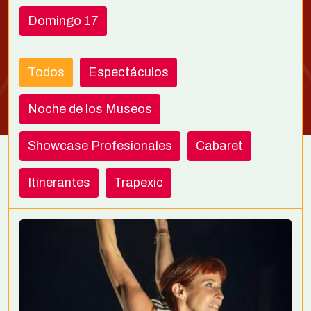
Domingo 17
Todos
Espectáculos
Noche de los Museos
Showcase Profesionales
Cabaret
Itinerantes
Trapexic