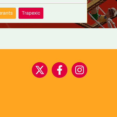
nerants
Trapexic