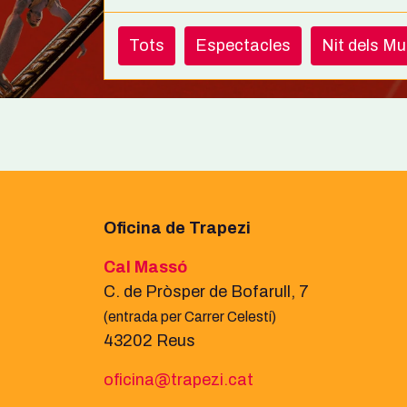
Tots
Espectacles
Nit dels M
Oficina de Trapezi
Cal Massó
C. de Pròsper de Bofarull, 7
(entrada per Carrer Celestí)
43202 Reus
oficina@trapezi.cat