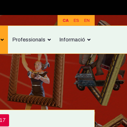
CA
ES
EN
Professionals
Informació
17