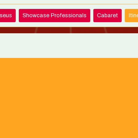
useus
Showcase Professionals
Cabaret
Iti