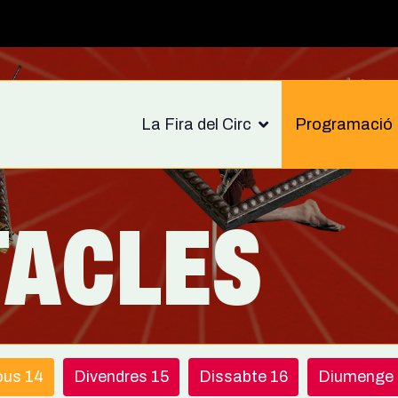
La Fira del Circ
Programació
TACLES
ous 14
Divendres 15
Dissabte 16
Diumenge 