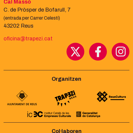
Cal Massó
C. de Pròsper de Bofarull, 7
(entrada per Carrer Celestí)
43202 Reus
oficina@trapezi.cat
Organitzen
Col·laboren