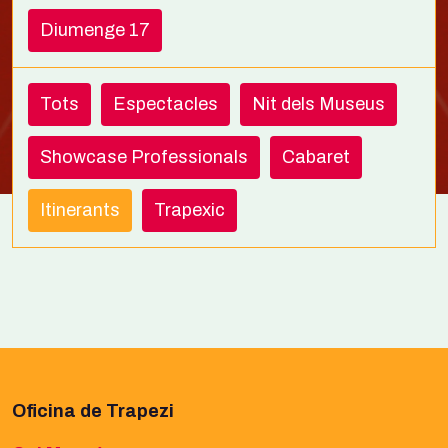
Diumenge 17
Tots
Espectacles
Nit dels Museus
Showcase Professionals
Cabaret
Itinerants
Trapexic
Oficina de Trapezi