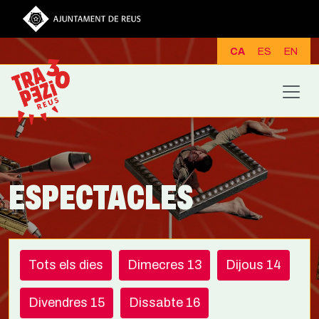
Vés al contingut
CA
ES
EN
ESPECTACLES
Tots els dies
Dimecres 13
Dijous 14
Divendres 15
Dissabte 16