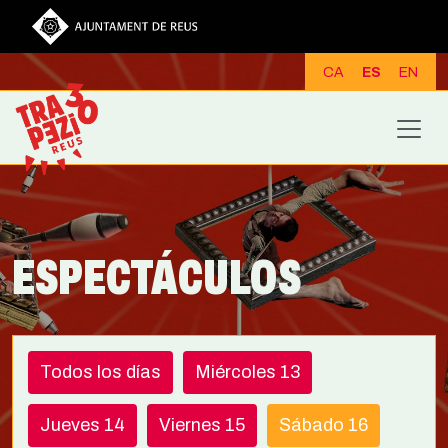
Pasar al contenido principal
CA
ES
EN
ESPECTÁCULOS
Todos los días
Miércoles 13
Jueves 14
Viernes 15
Sábado 16