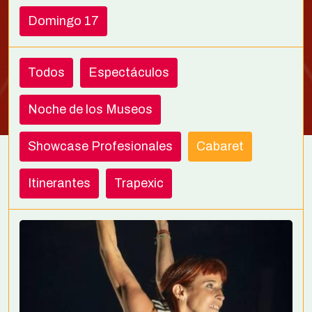
Domingo 17
Todos
Espectáculos
Noche de los Museos
Showcase Profesionales
Cabaret
Itinerantes
Trapexic