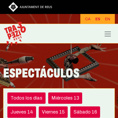
Pasar al contenido principal
CA
ES
EN
ESPECTÁCULOS
Todos los días
Miércoles 13
Jueves 14
Viernes 15
Sábado 16