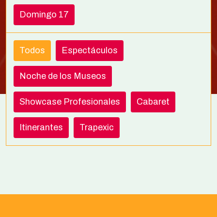
Domingo 17
Todos
Espectáculos
Noche de los Museos
Showcase Profesionales
Cabaret
Itinerantes
Trapexic