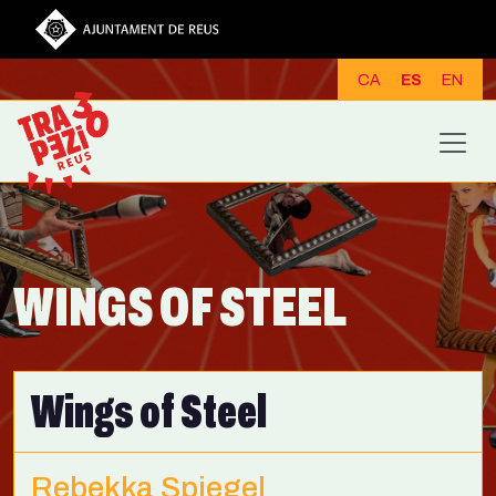
Pasar al contenido principal
CA
ES
EN
WINGS OF STEEL
Wings of Steel
Rebekka Spiegel