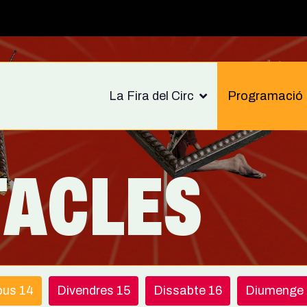
La Fira del Circ
Programació
TACLES
ous 14
Divendres 15
Dissabte 16
Diumenge 