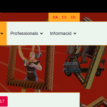
CA
ES
EN
Professionals
Informació
17