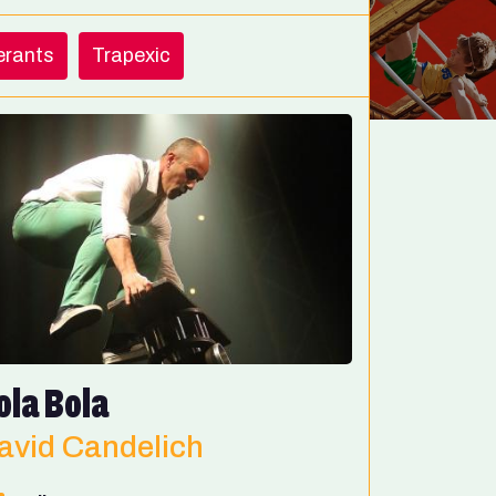
nerants
Trapexic
ola Bola
avid Candelich