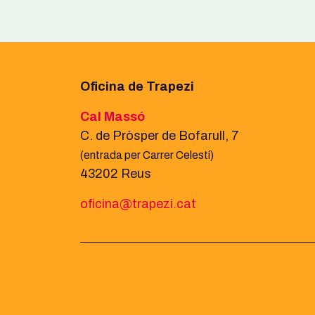
Oficina de Trapezi
Cal Massó
C. de Pròsper de Bofarull, 7
(entrada per Carrer Celestí)
43202 Reus
oficina@trapezi.cat