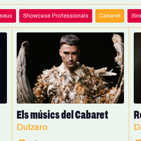
useus
Showcase Professionals
Cabaret
Iti
Els músics del Cabaret
R
Dulzaro
D