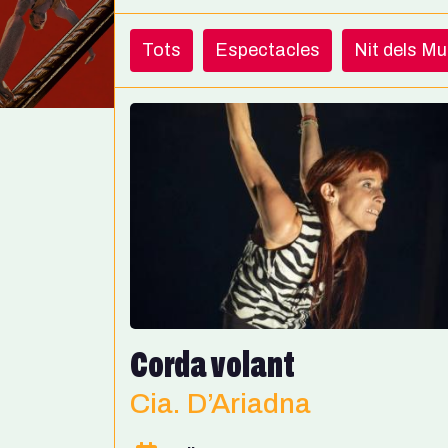
Tots
Espectacles
Nit dels M
Corda volant
Cia. D’Ariadna