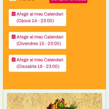
Afegir al meu Calendari
(Dijous 14 - 23:00)
Afegir al meu Calendari
(Divendres 15 - 23:00)
Afegir al meu Calendari
(Dissabte 16 - 23:00)