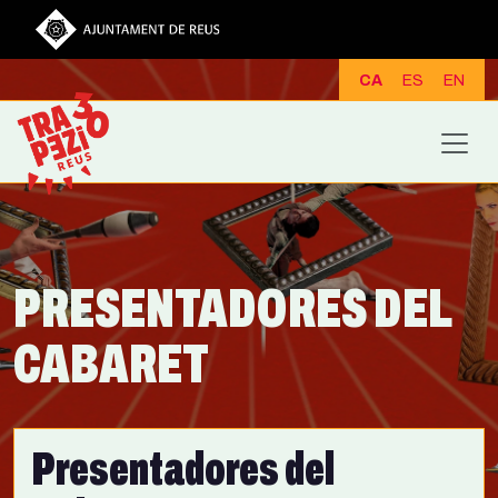
Vés al contingut
CA
ES
EN
PRESENTADORES DEL
CABARET
Presentadores del