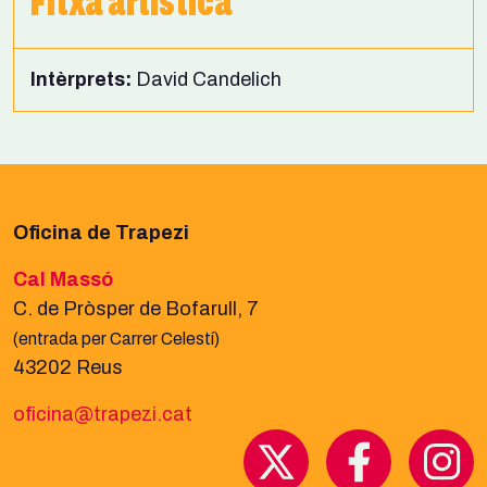
Fitxa artística
Intèrprets:
David Candelich
Oficina de Trapezi
Cal Massó
C. de Pròsper de Bofarull, 7
(entrada per Carrer Celestí)
43202 Reus
oficina@trapezi.cat