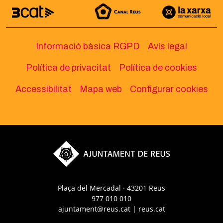
Informació bàsica RGPD
Avís legal
Política de privacitat
Política de cookies
Accessibilitat
Mapa web
Configurar cookies
Plaça del Mercadal · 43201 Reus
977 010 010
ajuntament@reus.cat
|
reus.cat