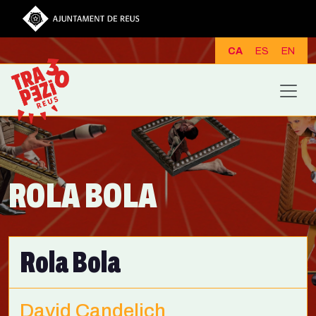
Vés al contingut
CA
ES
EN
ROLA BOLA
Rola Bola
David Candelich