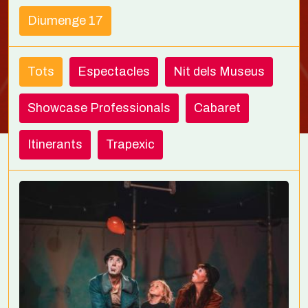
Diumenge 17
Tots
Espectacles
Nit dels Museus
Showcase Professionals
Cabaret
Itinerants
Trapexic