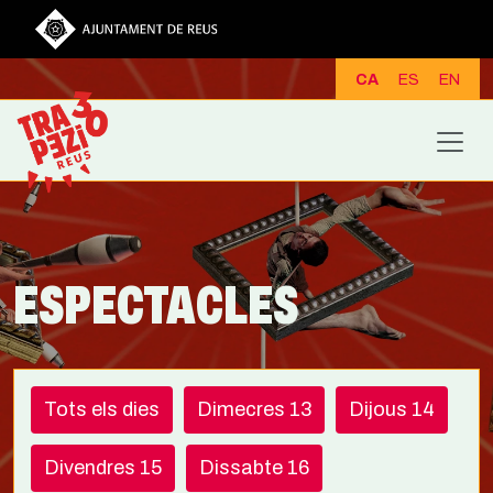
Vés al contingut
CA
ES
EN
ESPECTACLES
Tots els dies
Dimecres 13
Dijous 14
Divendres 15
Dissabte 16