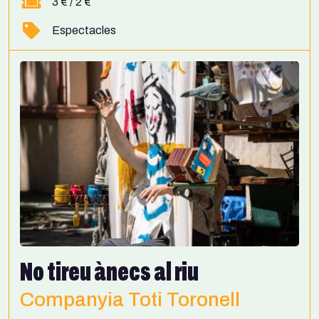
3 € / 2 €
Espectacles
No tireu ànecs al riu
Companyia Toti Toronell