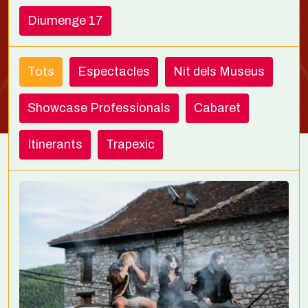
Diumenge 17
Tots
Espectacles
Nit dels Museus
Showcase Professionals
Cabaret
Itinerants
Trapexic