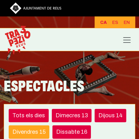
Vés al contingut
CA
ES
EN
ESPECTACLES
Tots els dies
Dimecres 13
Dijous 14
Divendres 15
Dissabte 16