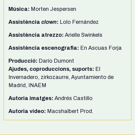
Música:
Morten Jespersen
Assistència
clown
:
Lolo Fernández
Assistència
atrezzo:
Arielle Swinkels
Assistència
escenografia:
En Ascuas Forja
Producció:
Darío Dumont
Ajudes, coproduccions, suports:
El
Invernadero, zirkozaurre, Ayuntamiento de
Madrid, INAEM
Autoria imatges:
Andrés Castillo
Autoria vídeo:
Macshalbert Prod.