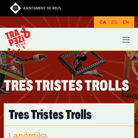
Vés al contingut
CA
ES
EN
TRES TRISTES TROLLS
Tres Tristes Trolls
Lanördika