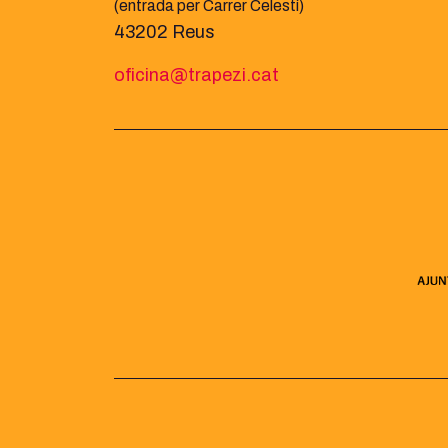
(entrada per Carrer Celestí)
43202 Reus
oficina@trapezi.cat