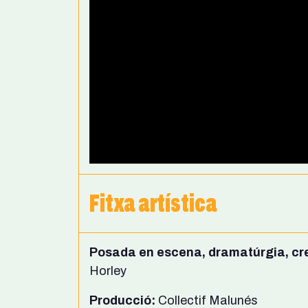
Fitxa artística
Posada en escena, dramatúrgia, crea
Horley
Producció:
Collectif Malunés