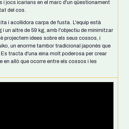
s i jocs icarians en el marc d'un qüestionament
tat del cos.
ta i acollidora carpa de fusta. L'equip està
i un altre de 59 kg, amb l'objectiu de minimitzar
uè projectem idees sobre els seus cossos, i
aiko, un enorme tambor tradicional japonès que
. Es tracta d'una eina molt poderosa per crear
e en allò que ocorre entre els cossos i les