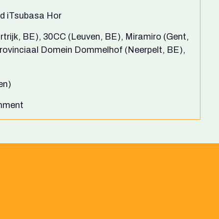
d iTsubasa Hor
rtrijk, BE), 30CC (Leuven, BE), Miramiro (Gent,
rovinciaal Domein Dommelhof (Neerpelt, BE),
en)
nment