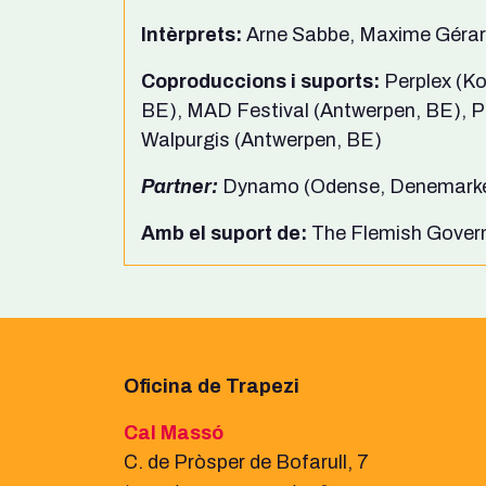
Intèrprets:
Arne Sabbe, Maxime Gérar
Coproduccions i suports:
Perplex (Ko
BE), MAD Festival (Antwerpen, BE), P
Walpurgis (Antwerpen, BE)
Partner:
Dynamo (Odense, Denemark
Amb el suport de:
The Flemish Gover
Oficina de Trapezi
Cal Massó
C. de Pròsper de Bofarull, 7