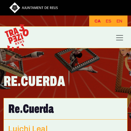
Vés al contingut
CA
ES
EN
RE.CUERDA
Re.Cuerda
Luichi Leal