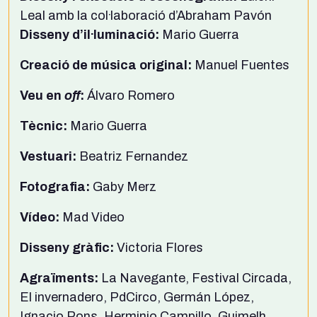
Leal amb la col·laboració d’Abraham Pavón
Disseny d’il·luminació:
Mario Guerra
Creació de música original:
Manuel Fuentes
Veu en
off
:
Álvaro Romero
Tècnic:
Mario Guerra
Vestuari:
Beatriz Fernandez
Fotografia:
Gaby Merz
Vídeo:
Mad Video
Disseny gràfic:
Victoria Flores
Agraïments:
La Navegante, Festival Circada,
El invernadero, PdCirco, Germán López,
Ignacio Pons, Herminio Campillo, Guimelh