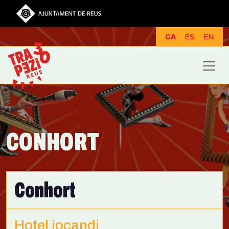
Vés al contingut
CA
ES
EN
CONHORT
Conhort
Hotel iocandi